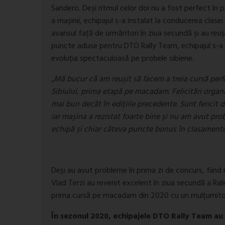
Sandero. Deși ritmul celor doi nu a fost perfect în 
a mașinii, echipajul s-a instalat la conducerea clasei
avansul față de urmăritori în ziua secundă și au reu
puncte aduse pentru DTO Rally Team, echipajul s-a 
evoluția spectaculoasă pe probele sibiene.
„Mă bucur că am reușit să facem a treia cursă perf
Sibiului, prima etapă pe macadam. Felicitări organi
mai bun decât în edițiile precedente. Sunt fericit
iar mașina a rezistat foarte bine și nu am avut 
echipă și chiar câteva puncte bonus în clasamentu
Deși au avut probleme în prima zi de concurs, fiind
Vlad Terzi au revenit excelent în ziua secundă a Raliu
prima cursă pe macadam din 2020 cu un mulțumitor lo
În sezonul 2020, echipajele DTO Rally Team au 