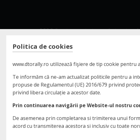
DTO Rally este un proiect care a luat nastere d
masini, adrenalina si spiritul competitiv.
Politica de cookies
Reprezinta pasiune, determinare si implicare din
membru al echipei pentru a duce totul la un alt n
www.dtorally.ro utilizează fişiere de tip cookie pentru
Te informăm că ne-am actualizat politicile pentru a inte
propuse de Regulamentul (UE) 2016/679 privind protecți
privind libera circulație a acestor date.
Prin continuarea navigării pe Website-ul nostru conf
De asemenea prin completarea si trimiterea unui formula
acord cu transmiterea acestora si inclusiv cu toate no
© Copyright 2020