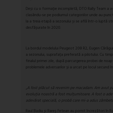
Deși cu o formație incompletă, DTO Rally Team a avut
clasându-se pe podiumul categoriilor unde au puncta
la a treia etapă a sezonului și se află într-o luptă 
desfășurate în 2020.
La bordul modelului Peugeot 208 R2, Eugen Cărăgui
a sezonului, suprafața preferată a pilotului. Cu timp
finalul primei zile, după parcurgerea probei de noap
problemele adversarilor și a urcat pe locul secund în
„A fost plăcut să revenim pe macadam. Am avut par
evoluția noastră a fost mulțumitoare. A fost o ade
adevărat specială, o probă care mi-a adus zâmbet
Raul Badiu și Rareș Fetean au pornit încrezători în R