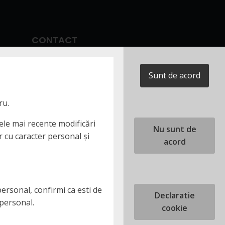
CONTACT
ADRESA
Sunt de acord
DN65b, Nr. 9, Zona
Comercială Bradu, 117141
Pitești, Argeș, România
ru.
cele mai recente modificări
TELEFON
Nu sunt de
 cu caracter personal și
+40 248 207616
acord
EMAIL
office@dtorally.ro
ersonal, confirmi ca esti de
Declaratie
 personal.
cookie
Politica de Cookies