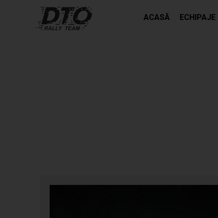
ACASĂ
ECHIPAJE
MACADAMUL DE LA RALIUL SIBIULUI A 
DTO RALLY TEAM !