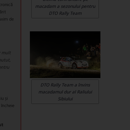
tronică
macadam a sezonului pentru
ărit
DTO Rally Team
maxim de
u
r mult
putut,
entru
DTO Rally Team a învins
macadamul dur al Raliului
iu și
Sibiului
 încheie
st