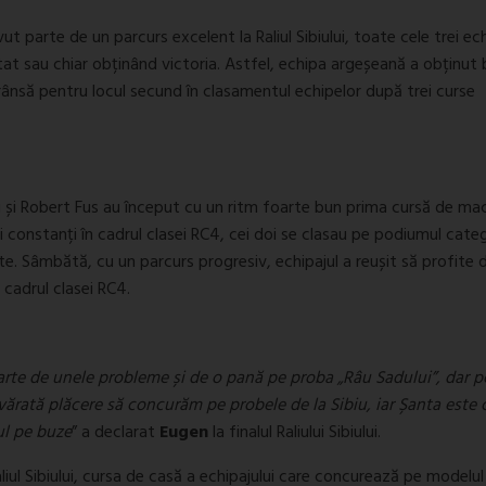
 parte de un parcurs excelent la Raliul Sibiului, toate cele trei ec
t sau chiar obținând victoria. Astfel, echipa argeșeană a obținut 
strânsă pentru locul secund în clasamentul echipelor după trei curse
 și Robert Fus au început cu un ritm foarte bun prima cursă de m
i constanți în cadrul clasei RC4, cei doi se clasau pe podiumul categ
te. Sâmbătă, cu un parcurs progresiv, echipajul a reușit să profite 
 cadrul clasei RC4.
te de unele probleme și de o pană pe proba „Râu Sadului”, dar pe
vărată plăcere să concurăm pe probele de la Sibiu, iar Șanta este 
ul pe buze
” a declarat
Eugen
la finalul Raliului Sibiului.
aliul Sibiului, cursa de casă a echipajului care concurează pe modelu