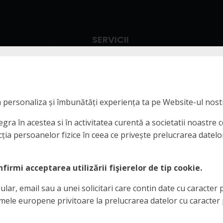
SERVICII
in pasiunea pentru
Rally Rent & Service
 partea fiecarui
Rally Cars
ivel.
 a personaliza și îmbunătăți experiența ta pe Website-ul nost
Defensive Driving
gra în acestea si în activitatea curentă a societatii noastre 
a persoanelor fizice în ceea ce privește prelucrarea datelor
Rally Experience
irmi acceptarea utilizării fişierelor de tip cookie.
r, email sau a unei solicitari care contin date cu caracter p
rmele europene privitoare la prelucrarea datelor cu caracter