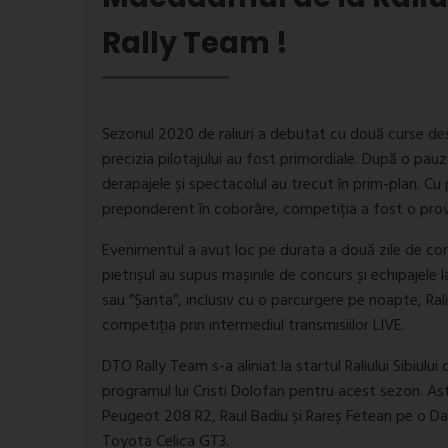
Rally Team !
Sezonul 2020 de raliuri a debutat cu două curse des
precizia pilotajului au fost primordiale. După o pau
derapajele și spectacolul au trecut în prim-plan. Cu
preponderent în coborâre, competiția a fost o provo
Evenimentul a avut loc pe durata a două zile de con
pietrișul au supus mașinile de concurs și echipajele
sau ”Șanta”, inclusiv cu o parcurgere pe noapte, Raliul
competiția prin intermediul transmisiilor LIVE.
DTO Rally Team s-a aliniat la startul Raliului Sibiul
programul lui Cristi Dolofan pentru acest sezon. Ast
Peugeot 208 R2, Raul Badiu și Rareș Fetean pe o Dac
Toyota Celica GT3.