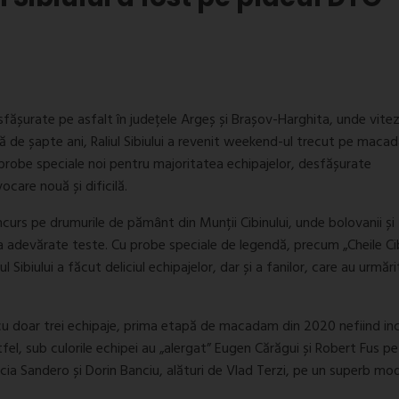
fășurate pe asfalt în județele Argeș și Brașov-Harghita, unde vitez
ză de șapte ani, Raliul Sibiului a revenit weekend-ul trecut pe macad
 probe speciale noi pentru majoritatea echipajelor, desfășurate
care nouă și dificilă.
curs pe drumurile de pământ din Munții Cibinului, unde bolovanii și
 la adevărate teste. Cu probe speciale de legendă, precum „Cheile Cib
 Sibiului a făcut deliciul echipajelor, dar și a fanilor, care au urmări
ui cu doar trei echipaje, prima etapă de macadam din 2020 nefiind inc
fel, sub culorile echipei au „alergat” Eugen Cărăgui și Robert Fus pe
ia Sandero și Dorin Banciu, alături de Vlad Terzi, pe un superb mo