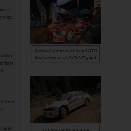
hipaje
bronzul
Surpriză pentru echipajul DTO
acadam
Rally prezent la Raliul Clujului.
oriei la
de
r total
cu
l Dacia
Ultima confruntare pe