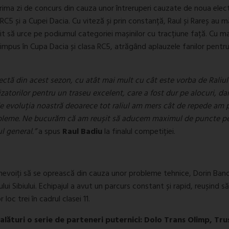
prima zi de concurs din cauza unor întreruperi cauzate de noua elec
 RC5 și a Cupei Dacia. Cu viteză și prin constanță, Raul și Rareș au m
șit să urce pe podiumul categoriei mașinilor cu tracțiune față. Cu 
impus în Cupa Dacia și clasa RC5, atrăgând aplauzele fanilor pentr
ectă din acest sezon, cu atât mai mult cu cât este vorba de Raliul
zatorilor pentru un traseu excelent, care a fost dur pe alocuri, da
 de evoluția noastră deoarece tot raliul am mers cât de repede am 
probleme. Ne bucurăm că am reușit să aducem maximul de puncte p
l general.”
a spus
Raul Badiu
la finalul competiției.
 nevoiți să se oprească din cauza unor probleme tehnice, Dorin Banc
lui Sibiului. Echipajul a avut un parcurs constant și rapid, reușind să
c trei în cadrul clasei 11.
alături o serie de parteneri puternici: Dolo Trans Olimp, Tru