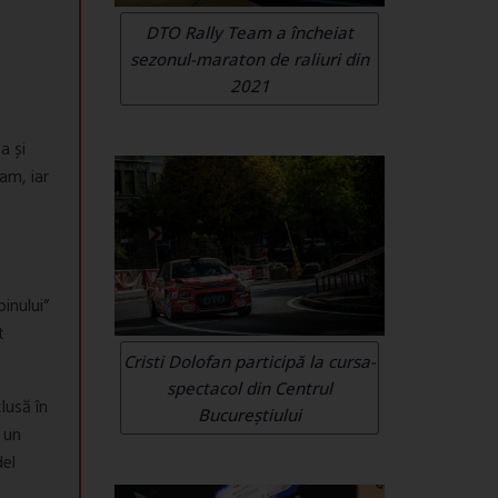
DTO Rally Team a încheiat
sezonul-maraton de raliuri din
2021
a și
am, iar
inului”
t
Cristi Dolofan participă la cursa-
spectacol din Centrul
lusă în
Bucureștiului
 un
del