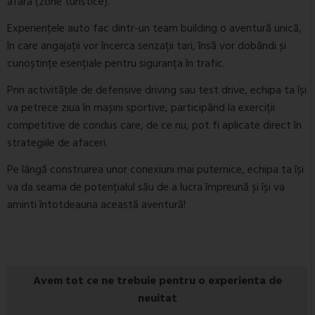
afară (zone turistice).
Experiențele auto fac dintr-un team building o aventură unică,
în care angajații vor încerca senzații tari, însă vor dobândi și
cunoștințe esențiale pentru siguranța în trafic.
Prin activitățile de defensive driving sau test drive, echipa ta își
va petrece ziua în mașini sportive, participând la exerciții
competitive de condus care, de ce nu, pot fi aplicate direct în
strategiile de afaceri.
Pe lângă construirea unor conexiuni mai puternice, echipa ta își
va da seama de potențialul său de a lucra împreună și își va
aminti întotdeauna această aventură!
Avem tot ce ne trebuie pentru o experienta de
neuitat