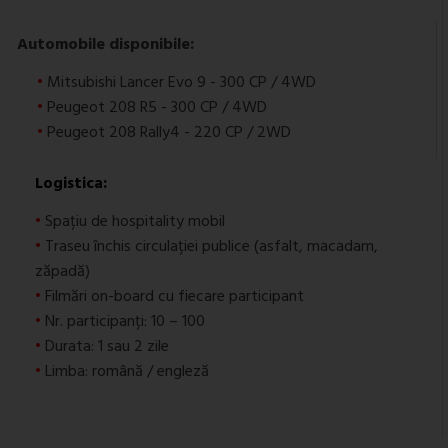
Automobile disponibile:
•
Mitsubishi Lancer Evo 9 - 300 CP / 4WD
•
Peugeot 208 R5 - 300 CP / 4WD
•
Peugeot 208 Rally4 - 220 CP / 2WD
Logistica:
•
Spațiu de hospitality mobil
•
Traseu închis circulației publice (asfalt, macadam,
zăpadă)
•
Filmări on-board cu fiecare participant
•
Nr. participanți: 10 – 100
•
Durata: 1 sau 2 zile
•
Limba: română / engleză