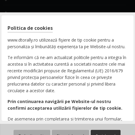
Rally Experience
Politica de cookies
CONTACT
www.dtorally.ro utilizează fişiere de tip cookie pentru a
personaliza și îmbunătăți experiența ta pe Website-ul nostru.
ADRESA
Te informăm că ne-am actualizat politicile pentru a integra în
DN65b, Nr. 9, Zona Comercială Bradu, 117141
acestea si în activitatea curentă a societatii noastre cele mai
Pitești, Argeș, România
recente modificări propuse de Regulamentul (UE) 2016/679
privind protecția persoanelor fizice în ceea ce privește
TELEFON
prelucrarea datelor cu caracter personal și privind libera
circulație a acestor date.
+40 248 207616
Prin continuarea navigării pe Website-ul nostru
EMAIL
confirmi acceptarea utilizării fişierelor de tip cookie.
office@dtorally.ro
De asemenea prin completarea si trimiterea unui formular,
email sau a unei solicitari care contin date cu caracter
personal, confirmi ca esti de acord cu transmiterea acestora