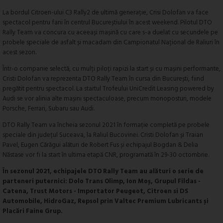
La bordul Citroen-ului C3 Rally2 de ultimă generație, Crisi Dolofan va face
spectacol pentru fani în centrul Bucureștiului în acest weekend. Pilotul DTO
Rally Team va concura cu aceeași mașină cu care s-a duelat cu secundele pe
probele speciale de asfalt și macadam din Campionatul Național de Raliuri în
acest sezon.
Într-o companie selectă, cu mulți piloți rapizi la start și cu mașini performante,
Cristi Dolofan va reprezenta DTO Rally Team în cursa din București, fiind
pregătit pentru spectacol. La startul Trofeului UniCredit Leasing powered by
Audi se vor alinia alte mașini spectaculoase, precum monoposturi, modele
Porsche, Ferrari, Subaru sau Audi.
DTO Rally Team va încheia sezonul 2021 în formație completă pe probele
speciale din județul Suceava, la Raliul Bucovinei. Cristi Dolofan și Traian
Pavel, Eugen Cărăgui alături de Robert Fus și echipajul Bogdan & Delia
Năstase vor fi la start în ultima etapă CNR, programată în 29-30 octombrie.
În sezonul 2021, echipajele DTO Rally Team au alături o serie de
parteneri puternici: Dolo Trans Olimp, Ion Moș, Grupul Fildas -
Catena, Trust Motors - Importator Peugeot, Citroen si DS
Automobile, HidroGaz, Repsol prin Valtec Premium Lubricants și
Placări Faine Grup.