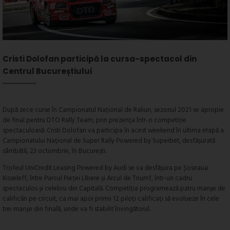
Cristi Dolofan participă la cursa-spectacol din
Centrul Bucureștiului
După zece curse în Campionatul Național de Raliuri, sezonul 2021 se apropie
de final pentru DTO Rally Team, prin prezența într-o competiție
spectaculoasă. Cristi Dolofan va participa în acest weekend în ultima etapă a
Campionatului Național de Super Rally Powered by Superbet, desfășurată
sâmbătă, 23 octombrie, în București.
Trofeul UniCredit Leasing Powered by Audi se va desfășura pe Șoseaua
Kisseleff, între Parcul Pieței LIbere și Arcul de Triumf, într-un cadru
spectaculos și celebru din Capitală. Competiția programează patru manșe de
calificări pe circuit, ca mai apoi primii 12 piloți calificați să evolueze în cele
trei manșe din finală, unde va fi stabilit învingătorul.