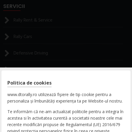
SERVICII
Rally Rent & Service
Rally Cars
Defensive Driving
Rally Experience
Politica de cookies
CONTACT
www.dtorally.ro utilizează fişiere de tip cookie pentru a
personaliza și îmbunătăți experiența ta pe Website-ul nostru.
ADRESA
Te informăm că ne-am actualizat politicile pentru a integra în
DN65b, Nr. 9, Zona Comercială Bradu, 117141
acestea si în activitatea curentă a societatii noastre cele mai
Pitești, Argeș, România
recente modificări propuse de Regulamentul (UE) 2016/679
privind protecția persoanelor fizice în ceea ce privește