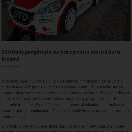
DTO Rally pregătește surprize pentru startul de la
Brașov!
Vicecampioană în 2020, DTO Rally debutează în noul sezon de raliuri la o
cursă cu adevărat specială. Echipa argeșeană ia startul în Tess Rally Brașov,
competiția programată în perioada 26-27 martie sărbătorind în 2021 ediția cu
numărul 50. Cu probe speciale noi în zona Făgăraș, programul include
celebrele treceri pe „Poiana”, traseu de legendă al raliurilor din România, dar
și parcurgerea drumului dintre Săcele și Muntele Roșu, o adevărată provocare
pentru echipaje.
DTO Rally a pregătit cu seriozitate startul în anul competițional 2021, toate