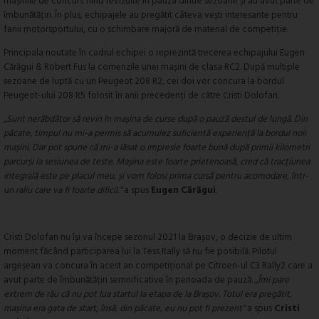
mașinile de concurs fiind revizuite în pauza dintre sezoane și au avut parte de
îmbunătățiri. În plus, echipajele au pregătit câteva vești interesante pentru
fanii motorsportului, cu o schimbare majoră de material de competiție.
Principala noutate în cadrul echipei o reprezintă trecerea echipajului Eugen
Cărăgui & Robert Fus la comenzile unei mașini de clasa RC2. După multiple
sezoane de luptă cu un Peugeot 208 R2, cei doi vor concura la bordul
Peugeot-ului 208 R5 folosit în anii precedenți de către Cristi Dolofan.
„Sunt nerăbdător să revin în mașina de curse după o pauză destul de lungă. Din
păcate, timpul nu mi-a permis să acumulez suficientă experiență la bordul noii
mașini. Dar pot spune că mi-a lăsat o impresie foarte bună după primii kilometri
parcurși la sesiunea de teste. Mașina este foarte prietenoasă, cred că tracțiunea
integrală este pe placul meu, și vom folosi prima cursă pentru acomodare, într-
un raliu care va fi foarte dificil.”
a spus
Eugen Cărăgui
.
Cristi Dolofan nu își va începe sezonul 2021 la Brașov, o decizie de ultim
moment făcând participarea lui la Tess Rally să nu fie posibilă. Pilotul
argeșean va concura în acest an competițional pe Citroen-ul C3 Rally2 care a
avut parte de îmbunătățiri semnificative în perioada de pauză.
„Îmi pare
extrem de rău că nu pot lua startul la etapa de la Brașov. Totul era pregătit,
mașina era gata de start, însă, din păcate, eu nu pot fi prezent”
a spus
Cristi