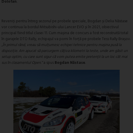
Dolofan
.
Reveniți pentru întreg sezonul pe probele speciale, Bogdan și Delia Năstase
vor continua la bordul Mitsubishi-ului Lancer EVO și în 2021, obiectivul
principal fiind titlul clasei 11. Cum mașina de concurs a fost reconstruită total
în garajele DTO Rally, echipajul va porni în forță pe probele Tess Rally Brașov.
„În primul rând, vreau să mulțumesc echipei tehnice pentru mașina pusă la
dispoziție. Am apucat să parcurgem câțiva kilometri la teste, unde am găsit un
setup optim, cu care sunt sigur că vom putea emite pretenții la un loc cât mai
sus în clasamentul Open.”
a spus
Bogdan Năstase
.