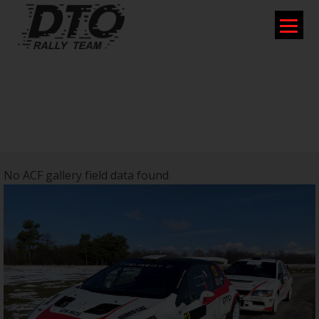
DTO RALLY PREGĂTEȘTE
SURPRIZE PENTRU STARTUL DE
LA BRAȘOV!
No ACF gallery field data found