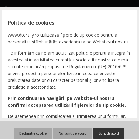
Rally Experience
Politica de cookies
CONTACT
www.dtorally.ro utilizează fişiere de tip cookie pentru a
personaliza și îmbunătăți experiența ta pe Website-ul nostru.
ADRESA
Te informăm că ne-am actualizat politicile pentru a integra în
DN65b, Nr. 9, Zona Comercială Bradu, 117141
acestea si în activitatea curentă a societatii noastre cele mai
Pitești, Argeș, România
recente modificări propuse de Regulamentul (UE) 2016/679
privind protecția persoanelor fizice în ceea ce privește
TELEFON
prelucrarea datelor cu caracter personal și privind libera
circulație a acestor date.
+40 248 207616
Prin continuarea navigării pe Website-ul nostru
EMAIL
confirmi acceptarea utilizării fişierelor de tip cookie.
office@dtorally.ro
De asemenea prin completarea si trimiterea unui formular,
email sau a unei solicitari care contin date cu caracter
personal, confirmi ca esti de acord cu transmiterea acestora
Declaratie cookie
Nu sunt de acord
Sunt de acord
© Copyright 2020
Politica de Cookies
si inclusiv cu toate normele europene privitoare la