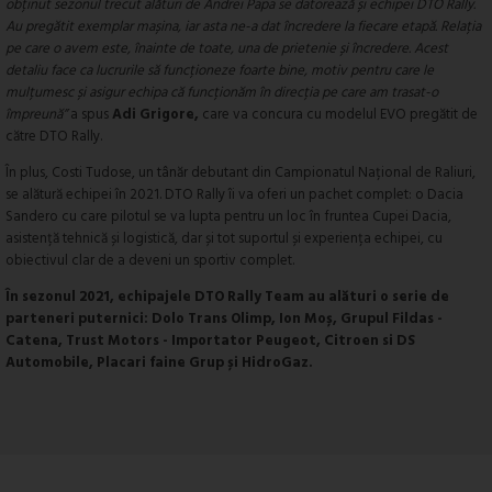
obținut sezonul trecut alături de Andrei Papa se datorează și echipei DTO Rally.
Au pregătit exemplar mașina, iar asta ne-a dat încredere la fiecare etapă. Relația
pe care o avem este, înainte de toate, una de prietenie și încredere. Acest
detaliu face ca lucrurile să funcționeze foarte bine, motiv pentru care le
mulțumesc și asigur echipa că funcționăm în direcția pe care am trasat-o
împreună”
a spus
Adi Grigore,
care va concura cu modelul EVO pregătit de
către DTO Rally.
În plus, Costi Tudose, un tânăr debutant din Campionatul Național de Raliuri,
se alătură echipei în 2021. DTO Rally îi va oferi un pachet complet: o Dacia
Sandero cu care pilotul se va lupta pentru un loc în fruntea Cupei Dacia,
asistență tehnică și logistică, dar și tot suportul și experiența echipei, cu
obiectivul clar de a deveni un sportiv complet.
În sezonul 2021, echipajele DTO Rally Team au alături o serie de
parteneri puternici: Dolo Trans Olimp, Ion Moș, Grupul Fildas -
Catena, Trust Motors - Importator Peugeot, Citroen si DS
Automobile, Placari faine Grup și HidroGaz.