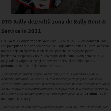
DTO Rally dezvoltă zona de Rally Rent &
Service în 2021
DTO Rally își extinde zona de Rally Rent & Service în 2021, un domeniu unde
echipa a pus bazele unor colaborări de lungă durată în trecut. Pentru acest an,
noi echipaje au apelat la serviciile echipei tehnice argeșene pentru
închirierea, pregătirea și revizuirea mașinilor de concurs din garajele DTO
Rally. Adrian Grigore a ales și în acest sezon serviciile echipei pentru
performanțele pe care și le propune în 2021.
„Colaborarea cu Adrian Grigore va continua și în 2021, urmând a-i pune la
dispoziție Mitsubishi-ul Lancer EVO 9 în specificație de grupa N/clasa RC2N.
Această continuitate ne face să credem că serviciile pe care le oferim sunt unele
de TOP pentru motorsportul românesc, iar faptul că în 2020 mașinile noastre nu
au suferit niciun abandon tehnic nu a fost o întâmplare.”
a spus
Traian Pavel
,
managerul DTO Rally.
„Sunt bucuros că vom continua în aceeași formulă în 2021. Titlul de vicecampion