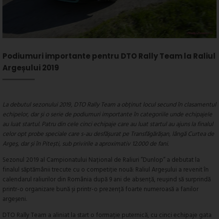
Podiumuri importante pentru DTO Rally Team la Raliul
Argeșului 2019
La debutul sezonului 2019, DTO Rally Team a obținut locul secund în clasamentul
echipelor, dar și o serie de podiumuri importante în categoriile unde echipajele
au luat startul. Patru din cele cinci echipaje care au luat startul au ajuns la finalul
celor opt probe speciale care s-au desfășurat pe Transfăgărășan, lângă Curtea de
Argeș, dar și în Pitești, sub privirile a aproximativ 12.000 de fani.
Sezonul 2019 al Campionatului Național de Raliuri ”Dunlop” a debutat la
finalul săptămânii trecute cu o competiție nouă: Raliul Argeșului a revenit în
calendarul raliurilor din România după 9 ani de absență, reușind să surprindă
printr-o organizare bună și printr-o prezență foarte numeroasă a fanilor
argeșeni.
DTO Rally Team a aliniat la start o formație puternică, cu cinci echipaje gata