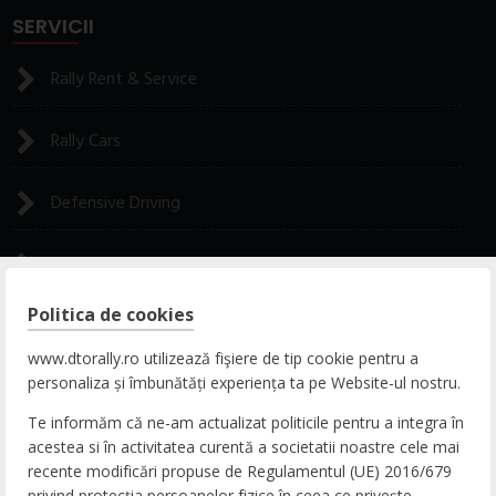
SERVICII
Rally Rent & Service
Rally Cars
Defensive Driving
Rally Experience
Politica de cookies
CONTACT
www.dtorally.ro utilizează fişiere de tip cookie pentru a
personaliza și îmbunătăți experiența ta pe Website-ul nostru.
ADRESA
Te informăm că ne-am actualizat politicile pentru a integra în
DN65b, Nr. 9, Zona Comercială Bradu, 117141
acestea si în activitatea curentă a societatii noastre cele mai
Pitești, Argeș, România
recente modificări propuse de Regulamentul (UE) 2016/679
privind protecția persoanelor fizice în ceea ce privește