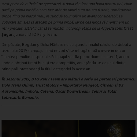
avut parte de o “baie” de spectatori. A doua zi a fost una bună pentru noi, chiar
dacă pe prima probă nu am fost atât de rapizi cum ne-am fi dorit, următoarele
probe fiind pe placul meu, reușind să acumulăm un avans considerabil. La
coborâre am ales să atacăm pe prima probă, iar pe cea lunga să menținem un
ritm precaut, astfel încât să terminăm victorioși etapa de la Argeș.”
a spus
Cristi
Șugar
, juniorul DTO Rally Team.
Din păcate, Bogdan și Delia Năstase nu au ajuns la finalul raliului de debut a
sezonului 2019, echipajul fiind nevoit să se retragă după o ieșire în decor
înaintea penultimei speciale. Echipajul se afla pe podiumul clasei 11, acolo
unde a obținut timpi buni și era competitiv, anunțându-se ca unul dintre
principalii pretendenți la titlul categoriei în acest an.
În sezonul 2019, DTO Rally Team are alături o serie de parteneri puternici:
Dolo Trans Olimp, Trust Motors – Importator Peugeot, Citroen si DS
Automobile, Imbold, Catena, Oscar Downstream, Tellur si Total
Lubricants Romania.