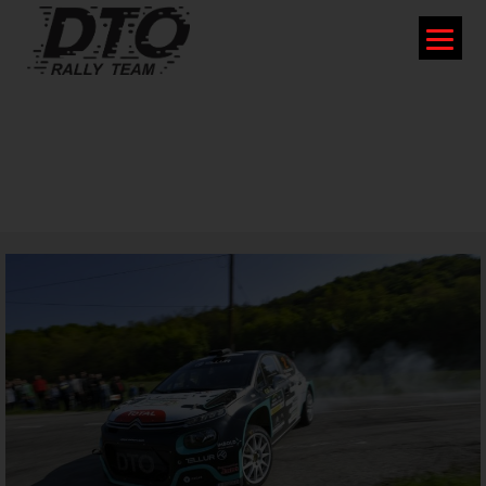
PODIUMURI IMPORTANTE
PENTRU DTO RALLY TEAM LA
RALIUL ARGEȘULUI 2019