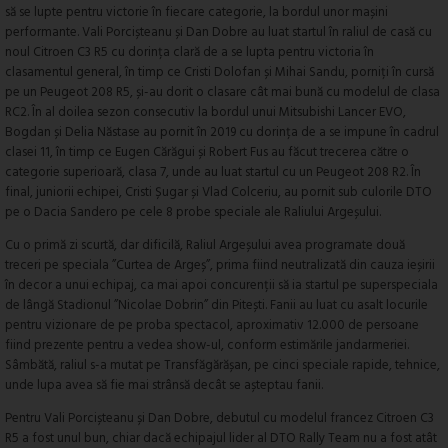
să se lupte pentru victorie în fiecare categorie, la bordul unor mașini
performante. Vali Porcișteanu și Dan Dobre au luat startul în raliul de casă cu
noul Citroen C3 R5 cu dorința clară de a se lupta pentru victoria în
clasamentul general, în timp ce Cristi Dolofan și Mihai Sandu, porniți în cursă
pe un Peugeot 208 R5, și-au dorit o clasare cât mai bună cu modelul de clasa
RC2. În al doilea sezon consecutiv la bordul unui Mitsubishi Lancer EVO,
Bogdan și Delia Năstase au pornit în 2019 cu dorința de a se impune în cadrul
clasei 11, în timp ce Eugen Cărăgui și Robert Fus au făcut trecerea către o
categorie superioară, clasa 7, unde au luat startul cu un Peugeot 208 R2. În
final, juniorii echipei, Cristi Șugar și Vlad Colceriu, au pornit sub culorile DTO
pe o Dacia Sandero pe cele 8 probe speciale ale Raliului Argeșului.
Cu o primă zi scurtă, dar dificilă, Raliul Argeșului avea programate două
treceri pe speciala ”Curtea de Argeș”, prima fiind neutralizată din cauza ieșirii
în decor a unui echipaj, ca mai apoi concurenții să ia startul pe superspeciala
de lângă Stadionul ”Nicolae Dobrin” din Pitești. Fanii au luat cu asalt locurile
pentru vizionare de pe proba spectacol, aproximativ 12.000 de persoane
fiind prezente pentru a vedea show-ul, conform estimările jandarmeriei.
Sâmbătă, raliul s-a mutat pe Transfăgărășan, pe cinci speciale rapide, tehnice,
unde lupa avea să fie mai strânsă decât se așteptau fanii.
Pentru Vali Porcișteanu și Dan Dobre, debutul cu modelul francez Citroen C3
R5 a fost unul bun, chiar dacă echipajul lider al DTO Rally Team nu a fost atât