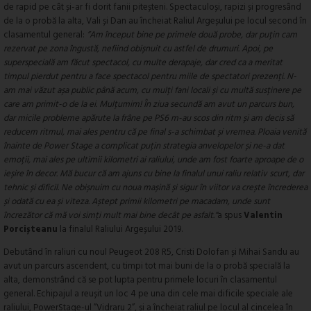
de rapid pe cât și-ar fi dorit fanii piteșteni. Spectaculoși, rapizi și progresând
de la o probă la alta, Vali și Dan au încheiat Raliul Argeșului pe locul second în
clasamentul general:
”Am început bine pe primele două probe, dar puțin cam
rezervat pe zona îngustă, nefiind obișnuit cu astfel de drumuri. Apoi, pe
superspecială am făcut spectacol, cu multe derapaje, dar cred ca a meritat
timpul pierdut pentru a face spectacol pentru miile de spectatori prezenți. N-
am mai văzut așa public până acum, cu mulți fani locali și cu multă susținere pe
care am primit-o de la ei. Mulțumim! În ziua secundă am avut un parcurs bun,
dar micile probleme apărute la frâne pe PS6 m-au scos din ritm și am decis să
reducem ritmul, mai ales pentru că pe final s-a schimbat și vremea. Ploaia venită
înainte de Power Stage a complicat puțin strategia anvelopelor și ne-a dat
emoții, mai ales pe ultimii kilometri ai raliului, unde am fost foarte aproape de o
ieșire în decor. Mă bucur că am ajuns cu bine la finalul unui raliu relativ scurt, dar
tehnic și dificil. Ne obișnuim cu noua mașină și sigur în viitor va crește încrederea
și odată cu ea și viteza. Aștept primii kilometri pe macadam, unde sunt
încrezător că mă voi simți mult mai bine decât pe asfalt.”
a spus
Valentin
Porcișteanu
la finalul Raliului Argeșului 2019.
Debutând în raliuri cu noul Peugeot 208 R5, Cristi Dolofan și Mihai Sandu au
avut un parcurs ascendent, cu timpi tot mai buni de la o probă specială la
alta, demonstrând că se pot lupta pentru primele locuri în clasamentul
general. Echipajul a reușit un loc 4 pe una din cele mai dificile speciale ale
raliului, PowerStage-ul ”Vidraru 2”, și a încheiat raliul pe locul al cincelea în