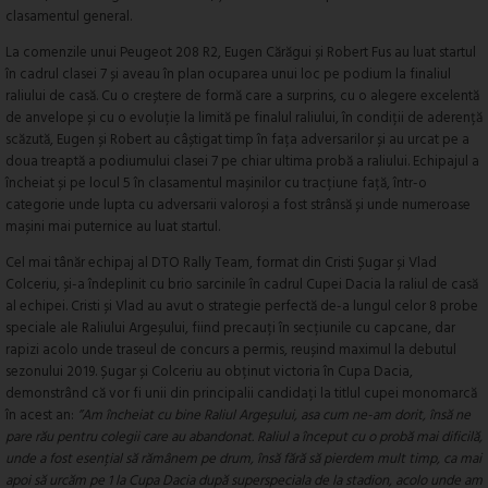
clasamentul general.
La comenzile unui Peugeot 208 R2, Eugen Cărăgui și Robert Fus au luat startul
în cadrul clasei 7 și aveau în plan ocuparea unui loc pe podium la finaliul
raliului de casă. Cu o creștere de formă care a surprins, cu o alegere excelentă
de anvelope și cu o evoluție la limită pe finalul raliului, în condiții de aderență
scăzută, Eugen și Robert au câștigat timp în fața adversarilor și au urcat pe a
doua treaptă a podiumului clasei 7 pe chiar ultima probă a raliului. Echipajul a
încheiat și pe locul 5 în clasamentul mașinilor cu tracțiune față, într-o
categorie unde lupta cu adversarii valoroși a fost strânsă și unde numeroase
mașini mai puternice au luat startul.
Cel mai tânăr echipaj al DTO Rally Team, format din Cristi Șugar și Vlad
Colceriu, și-a îndeplinit cu brio sarcinile în cadrul Cupei Dacia la raliul de casă
al echipei. Cristi și Vlad au avut o strategie perfectă de-a lungul celor 8 probe
speciale ale Raliului Argeșului, fiind precauți în secțiunile cu capcane, dar
rapizi acolo unde traseul de concurs a permis, reușind maximul la debutul
sezonului 2019. Șugar și Colceriu au obținut victoria în Cupa Dacia,
demonstrând că vor fi unii din principalii candidați la titlul cupei monomarcă
în acest an:
”Am încheiat cu bine Raliul Argeșului, asa cum ne-am dorit, însă ne
pare rău pentru colegii care au abandonat. Raliul a început cu o probă mai dificilă,
unde a fost esențial să rămânem pe drum, însă fără să pierdem mult timp, ca mai
apoi să urcăm pe 1 la Cupa Dacia după superspeciala de la stadion, acolo unde am