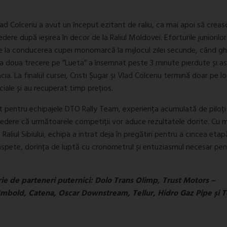
lad Colceriu a avut un început ezitant de raliu, ca mai apoi să creas
edere după ieșirea în decor de la Raliul Moldovei. Eforturile junioril
ce la conducerea cupei monomarcă la mijlocul zilei secunde, când gh
a doua trecere pe ”Lueta” a însemnat peste 3 minute pierdute și as
ia. La finalul cursei, Cristi Șugar și Vlad Colceriu termină doar pe lo
ale și au recuperat timp prețios.
cit pentru echipajele DTO Rally Team, experiența acumulată de piloți 
ncredere că următoarele competiții vor aduce rezultatele dorite. Cu 
liul Sibiului, echipa a intrat deja în pregătiri pentru a cincea etap
aspete, dorința de luptă cu cronometrul și entuziasmul necesar pen
rie de parteneri puternici: Dolo Trans Olimp, Trust Motors –
Imbold, Catena, Oscar Downstream, Tellur, Hidro Gaz Pipe și T