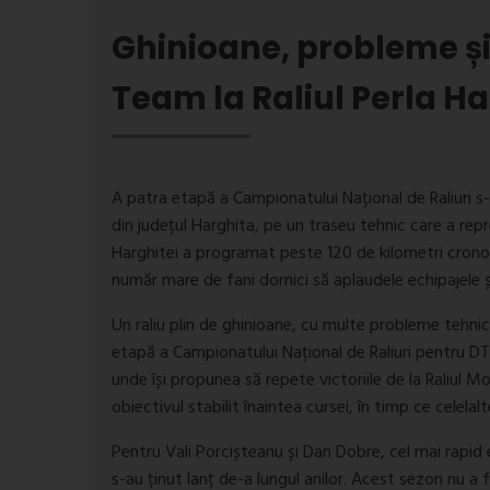
Ghinioane, probleme și
Team la Raliul Perla Ha
A patra etapă a Campionatului Național de Raliuri s
din județul Harghita, pe un traseu tehnic care a rep
Harghitei a programat peste 120 de kilometri cronom
număr mare de fani dornici să aplaudele echipajele 
Un raliu plin de ghinioane, cu multe probleme tehnic
etapă a Campionatului Național de Raliuri pentru DTO
unde își propunea să repete victoriile de la Raliul Mol
obiectivul stabilit înaintea cursei, în timp ce cele
Pentru Vali Porcișteanu și Dan Dobre, cel mai rapid e
s-au ținut lanț de-a lungul anilor. Acest sezon nu 