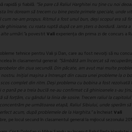
 rapidă și fiabilă.
”Se pare că Raliul Harghitei nu ține cu noi deoa
ta îmi doream să trecem cu bine peste primele speciale, unde vit
l cum ne-am propus. Ritmul a fost unul bun, deși scopul era să f
ul de ghinioane, cu roata ruptă după ce am șters o bordură. Janta a
alte urmări.”
a povestit
Vali
experiența din prima zi de concurs a Ral
obleme tehnice pentru Vali și Dan, care au fost nevoiți să nu concu
incelea în clasamentul general:
”Sâmbătă am încercat să recuperăm,
 probelor din ziua secundă. Din păcate, am avut mai multe probl
nostru. Inițial mașina a întrerupt din cauza unei probleme la o bo
a scos complet din ritm. Deși problema cu bobina a fost rezolvată 
poi o pană pe a treia buclă ne-au confirmat că ghinioanele s-au ținu
ă să forțăm, cu gândul la linia de sosire. Trecem raliul la capitolul
ne concentrăm pe următoarea etapă, Raliul Sibiului, unde sperăm s
erfect acum, după problemele de la Harghita.”
a încheiat
Vali
obre, pe locul secund în clasamentul general la mijlocul sezonului 201