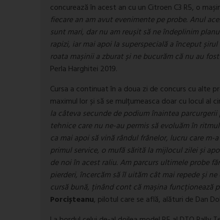
concurează în acest an cu un Citroen C3 R5, o mașină
fiecare an am avut evenimente pe probe. Anul aces
sunt mari, dar nu am reușit să ne îndeplinim planu
rapizi, iar mai apoi la superspecială a început șir
roata mașinii a zburat și ne bucurăm că nu au fost 
Perla Harghitei 2019.
Cursa a continuat în a doua zi de concurs cu alte pr
maximul lor și să se mulțumeasca doar cu locul al c
la câteva secunde de podium înaintea parcurgerii
tehnice care nu ne-au permis să evoluăm în ritmul 
ca mai apoi să vină rândul frânelor, lucru care m-
primul service, o mufă sărită la mijlocul zilei și a
de noi în acest raliu. Am parcurs ultimele probe făr
pierderi, încercăm să îl uităm cât mai repede și 
cursă bună, ținând cont că mașina funcționează p
Porcișteanu
, pilotul care se află, alături de Dan D