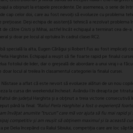
eam, Cristi Dolofan și Mihai Sandu au început Raliul Perla Harghitei 
hipajul a obișnuit la etapele precedente. De asemenea, o serie de într
de cap celor doi, care au fost nevoiți să evolueze cu problema teh
 prețioase. Deși echipa de asistență tehnică a rezolvat problema î
 de către Cristi și Mihai, astfel încât echipajul a terminat cea de-a
al și doar pe locul al optulea în cadrul clasei RC2.
bă specială la alta, Eugen Cărăgui și Robert Fus au fost implicați c
 Perla Harghitei. Echipajul a reușit să fie foarte rapid pe finalul curse
 fotoliul de lider, dar o greșeală de abordare a unui viraj i-a făcu
oar locul al treilea în clasamentul categoriei la finalul cursei.
 Năstase a aflat că este nevoit să evolueze alături de un nou copil
eza la cursa din weekendul încheiat. Avându-l în dreapta pe titratul
ltul din județul Harghita și a obținut a treia victorie consecutivă î
ceput până la final.
”Raliul Perla Harghitei a fost o experiență foart
am învățat anumite ”trucuri” care mă vor ajuta să fiu mai rapid și 
ipaj competitiv și am reușit să obținem maximul și la această cur
pta pe Delia începând cu Raliul Sibiului, competiția care are loc săp