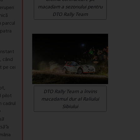
cu
macadam a sezonului pentru
eruperi
DTO Rally Team
nică
n parcul
 patra
onstant
i, când
t pe cei
ot,
DTO Rally Team a învins
 pilot
macadamul dur al Raliului
n cadrul
Sibiului
e
să
să”
a
tămâna