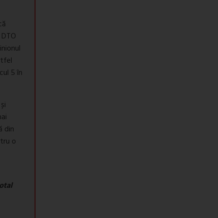
că
or DTO
inionul
tfel
cul 5 în
și
mai
ă din
tru o
otal