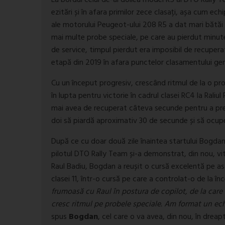
La bordul celui de-al doilea model R5 al DTO Rally T
ezitări și în afara primilor zece clasați, așa cum ec
ale motorului Peugeot-ului 208 R5 a dat mari bătăi 
mai multe probe speciale, pe care au pierdut minute
de service, timpul pierdut era imposibil de recuperat
etapă din 2019 în afara punctelor clasamentului gener
Cu un început progresiv, crescând ritmul de la o pro
în lupta pentru victorie în cadrul clasei RC4 la Raliul
mai avea de recuperat câteva secunde pentru a prelua
doi să piardă aproximativ 30 de secunde și să ocupe d
După ce cu doar două zile înaintea startului Bogdan
pilotul DTO Rally Team și-a demonstrat, din nou, vit
Raul Badiu, Bogdan a reușit o cursă excelentă pe asfa
clasei 11, într-o cursă pe care a controlat-o de la în
frumoasă cu Raul în postura de copilot, de la care 
cresc ritmul pe probele speciale. Am format un ech
spus
Bogdan
, cel care o va avea, din nou, în drea