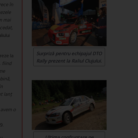
rece în
ezele
im mai
 cedat,
iului
Surpriză pentru echipajul DTO
reze la
Rally prezent la Raliul Clujului.
 fiind
eme
bină,
în
t lanț
ă avem o
9.
Ultima confruntare pe