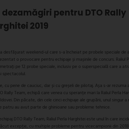
 dezamăgiri pentru DTO Rally
rghitei 2019
-a desfășurat weekend-ul care s-a încheiat pe probele speciale de 
rezentat o provocare pentru echipaje și mașinile de concurs. Raliul P
etrați pe 12 probe speciale, inclusiv pe o superspecială care a atr
și spectacolul.
e, cu pene de cauciuc, dar și cu greșeli de pilotaj. Așa s-ar rezuma 
 Rally Team, echipă care venea cu speranțe mari la Raliul Perla Har
dovei. Din păcate, din cele cinci echipaje ale grupării, unul singur a 
lalte patru au avut parte de ghinioane sau probleme tehnice.
chipaj DTO Rally Team, Raliul Perla Harghitei este unul în care incid
a făcut excepție, cu multiple probleme pentru vicecampionii din 2018