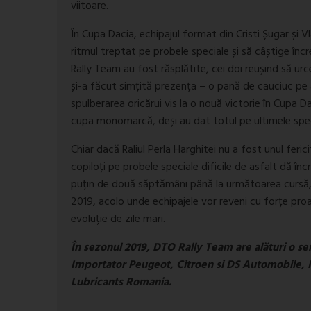
viitoare.
În Cupa Dacia, echipajul format din Cristi Șugar și V
ritmul treptat pe probele speciale și să câștige încr
Rally Team au fost răsplătite, cei doi reușind să ur
și-a făcut simțită prezența – o pană de cauciuc pe 
spulberarea oricărui vis la o nouă victorie în Cupa Dac
cupa monomarcă, deși au dat totul pe ultimele speci
Chiar dacă Raliul Perla Harghitei nu a fost unul feri
copiloți pe probele speciale dificile de asfalt dă î
puțin de două săptămâni până la următoarea cursă, Ra
2019, acolo unde echipajele vor reveni cu forțe pro
evoluție de zile mari.
În sezonul 2019, DTO Rally Team are alături o se
Importator Peugeot, Citroen si DS Automobile, 
Lubricants Romania.