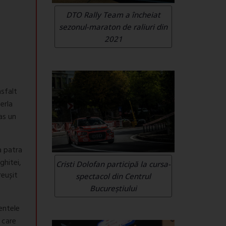
DTO Rally Team a încheiat
sezonul-maraton de raliuri din
2021
asfalt
erla
as un
a patra
ghitei,
Cristi Dolofan participă la cursa-
reușit
spectacol din Centrul
Bucureștiului
entele
 care