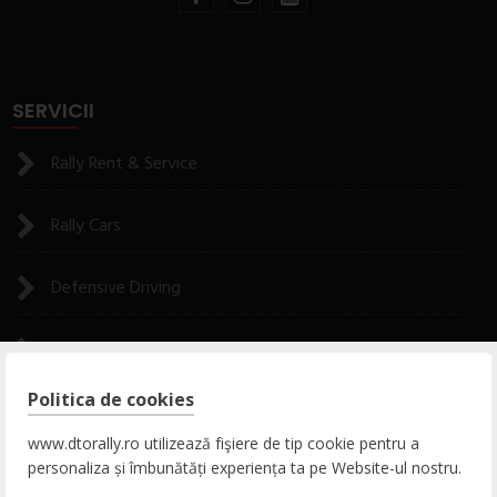
SERVICII
Rally Rent & Service
Rally Cars
Defensive Driving
Rally Experience
Politica de cookies
CONTACT
www.dtorally.ro utilizează fişiere de tip cookie pentru a
personaliza și îmbunătăți experiența ta pe Website-ul nostru.
ADRESA