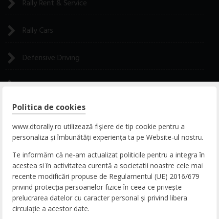
Rally Rent & Service
Rally Cars
Defensive Driving
Rally Experience
Politica de cookies
CONTACT
www.dtorally.ro utilizează fişiere de tip cookie pentru a
personaliza și îmbunătăți experiența ta pe Website-ul nostru.
ADRESA
Te informăm că ne-am actualizat politicile pentru a integra în
DN65b, Nr. 9, Zona Comercială Bradu, 117141
acestea si în activitatea curentă a societatii noastre cele mai
Pitești, Argeș, România
recente modificări propuse de Regulamentul (UE) 2016/679
privind protecția persoanelor fizice în ceea ce privește
TELEFON
prelucrarea datelor cu caracter personal și privind libera
circulație a acestor date.
+40 248 207616