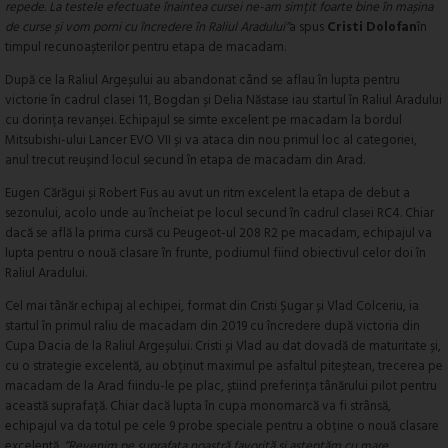
repede. La testele efectuate înaintea cursei ne-am simțit foarte bine în mașina
de curse și vom porni cu încredere în Raliul Aradului”
a spus
Cristi Dolofan
în
timpul recunoașterilor pentru etapa de macadam.
După ce la Raliul Argeșului au abandonat când se aflau în lupta pentru
victorie în cadrul clasei 11, Bogdan și Delia Năstase iau startul în Raliul Aradului
cu dorința revanșei. Echipajul se simte excelent pe macadam la bordul
Mitsubishi-ului Lancer EVO VII și va ataca din nou primul loc al categoriei,
anul trecut reușind locul secund în etapa de macadam din Arad.
Eugen Cărăgui și Robert Fus au avut un ritm excelent la etapa de debut a
sezonului, acolo unde au încheiat pe locul secund în cadrul clasei RC4. Chiar
dacă se află la prima cursă cu Peugeot-ul 208 R2 pe macadam, echipajul va
lupta pentru o nouă clasare în frunte, podiumul fiind obiectivul celor doi în
Raliul Aradului.
Cel mai tânăr echipaj al echipei, format din Cristi Șugar și Vlad Colceriu, ia
startul în primul raliu de macadam din 2019 cu încredere după victoria din
Cupa Dacia de la Raliul Argeșului. Cristi și Vlad au dat dovadă de maturitate și,
cu o strategie excelentă, au obținut maximul pe asfaltul piteștean, trecerea pe
macadam de la Arad fiindu-le pe plac, știind preferința tânărului pilot pentru
această suprafață. Chiar dacă lupta în cupa monomarcă va fi strânsă,
echipajul va da totul pe cele 9 probe speciale pentru a obține o nouă clasare
excelentă.
”Revenim pe suprafața noastră favorită și așteptăm cu mare