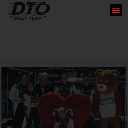
DTO RALLY TEAM LUPTĂ ÎN
RALIUL ARADULUI PENTRU
REEDITAREA VICTORIEI DIN 2018