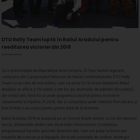
DTO Rally Team luptă în Raliul Aradului pentru
reeditarea victoriei din 2018
Cu o primă etapă desfășurată pe teren propriu, în fața fanilor argeșeni,
campania din Campionatul Național de Raliuri continuă pentru DTO Rally
Team cu un raliu de macadam, care va avea loc în acest weekend. Raliul
Aradului se află la a 11a ediție și are loc pe drumurile de pământ din județul
din vestul țării, fiind locul unde gruparea a obținut prima victorie în
clasamentul echipelor, în 2018, dar și competiția unde Valentin Porcișteanu și
Dan Dobre s-au impus pentru prima dată de la revenire.
Raliul Aradului 2019 se bazează pe un format foarte similar cu cel din sezonul
trecut, diferențele dintre cele două ediții fiind minore. Competiția
programează 9 probe speciale diversificate, care vor pune la încercare
mașinile de concurs și echipajele din toate punctele de vedere, strategia