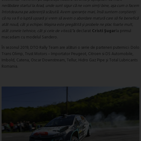
nerăbdare startul la Arad, unde sunt sigur că ne vom simți bine, așa cum o facem
întotdeauna pe aderență scăzută. Avem speranțe mari, însă suntem conștienți
că nu va fi o luptă ușoară și vrem să avem o abordare matură care să fie benefică
atât nouă, cât și echipei. Mașina este pregătită și probele ne plac foarte mult,
atât zonele tehnice, cât și cele de viteză.”
a declarat
Cristi Șugar
la primul
macadam cu modelul Sandero.
În sezonul 2019, DTO Rally Team are alături o serie de parteneri puternici: Dolo
Trans Olimp, Trust Motors – Importator Peugeot, Citroen si DS Automobile,
Imbold, Catena, Oscar Downstream, Tellur, Hidro Gaz Pipe și Total Lubricants
Romania.