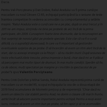
Dacia.
Pentru Vali Porcișteanu și Dan Dobre, Raliul Aradului va fi prima cursă pe
macadam cu noul Citroen C3 R5, echipajul participând la o sesiune de teste
înaintea competiției în vederea acomodării cu comportamentul și setările
mașinii.
”Raliul Aradului este o cursă care ne e pe plac, după ce anul trecut și în
2011 ne-am impus, simțindu-ne bine pe probele de aici încă de la prima
participare, din 2009. Cunoaștem foarte bine drumurile, dar la recunoașteri am
fost surprinși de noroiul găsit pe probele speciale. Este clar că va fi o cursă
dificilă, cu o suprafață alunecoasă, în care va fi important să gestionăm
eventualele surprize de pe probe. O să încercăm să avem un ritm alert încă de la
start, dar cu aceeași strategie ca la Pitești – să nu riscăm inutil. După sesiunea de
teste efectuată zilele trecute, prima impresie e bună, chiar dacă mi-ar fi plăcut
să parcurgem mai multe tipuri de drumuri, în mai multe condiții. Sperăm să fie,
ca de obicei, mulți spectatori pe margine și-i invităm la spectacolul de pe
probe!”
a spus
Valentin Porcișteanu
.
Pentru Cristi Dolofan și Mihai Sandu, Raliul Aradului reprezintă prima cursă de
macadam cu un model R5, scopul echipajului la cea de-a doua etapă din
2019 fiind acumularea de kilometri prețioși și de experiență.
”Chiar dacă nu
avem un obiectiv clar stabilit pentru Arad, ne dorim o clasare cât mai în frunte,
astfel încât să aducem puncte importante pentru echipă. Pentru a reuși acest
lucru, trebuie să avem un ritm bun pe probe, să fim rapizi și să ne acomodăm