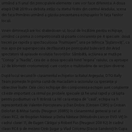
urmând a fi unul din principalele elemente care vor face diferența. A doua
etapă CNR 2019 va debuta astăzi cu startul festiv din centrul Aradului, scena
din fața Primăriei urmând a găzdui prezentarea echipajelor în fața fanilor
locali.
Vineri dimineață are loc shakedown-ul, locul de încălzire pentru echipaje,
urmând ca prima zi competițională să poarte concurenții pe 4 speciale: două
treceri pe rapida și spectaculoasa ”Frumușeni”, una pe tehnica ”Șiștarovăț”, ca
mai apoi pe superspeciala desfășurată pe principalul bulevard din Arad
spectatorii să aplaude evoluția favoriților. Sâmbătă, acțiunea se mută pe
”Conop” și ”Nadăș”, cea de-a doua specială fiind ”regina” raliului, cu aproape
22 de kilometri cronometrați care conțin o multitudine de secțiuni diverse.
După locul secund în clasamentul echipelor la Raliul Argeșului, DTO Rally
Team pornește în prima cursă de macadam a sezonului cu speranțe și
obiective înalte. Cele cinci echipaje din componența echipei sunt conștiente
că este important ca ritmul pe probele speciale să fie unul rapid și că lupta
pentru podiumuri va fi strânsă. La fel ca la etapa de ”casă”, echipa va fi
reprezentată de Valentin Porcișteanu și Dan Dobre (Citroen C3R5) și Cristian
Dolofan & Mihai Sandu (Peugeot 208R5) în clasamentul general și cel al
clasei RC2, de Bogdan Năstase și Delia Năstase (Mitsubishi Lancer EVO VII) în
cadrul clasei 11, de Eugen Cărăgui și Robert Fus (Peugeot 208 R2) în cadrul
clasei RC4 și de mezinii Cristi Șugar și Vlad Colceriu (Dacia Sandero) în Cupa